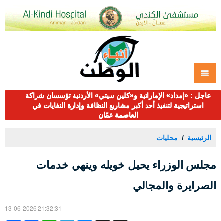
عاجل : «إمداد» الإماراتية و«كلين سيتي» الأردنية تؤسسان شراكة
استراتيجية لتنفيذ أحد أكبر مشاريع النظافة وإدارة النفايات في
العاصمة عمّان
الرئيسية
محليات
مجلس الوزراء يحيل خويله وينهي خدمات
الصرايرة والمجالي
13-06-2026 21:32:31