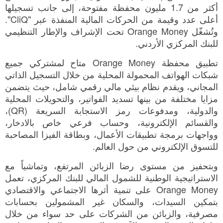
أكثر من 1.7 مليون محفظة مفتوحة، إلى جانب تسجيلها
أعلى عدد وقيمة من الحركات المالية المنفذة عبر "CliQ".
وتُشغّل Orange Money تحت الإشراف والإطار التنظيمي
للبنك المركزي الأردني.
تطبيق محفظة Orange Money متاح لمشتركي جميع
شبكات الهواتف المحمولة المحلية من خلال التسجيل الذاتي
المجاني، ويقدم نظام بيئي مالي رقمي شامل، حيث يتضمن
مزايا مختلفة من بينها تسديد الفواتير، والتحويلات المحلية
والدولية، ومدفوعات رمز الاستجابة السريعة (QR)،
والقسائم الإلكترونية، وحساب فرعي خاص بالادخار،
وواجهات برمجة تطبيقات الأعمال، وبطاقة الفيزا المصاحبة
للتسوق الإلكتروني من حول العالم.
وبتحفيز من مستوى رضا الزبائن المرتفع، وتماشياً مع
الاستراتيجية الوطنية للشمول المالي للبنك المركزي، تعمل
Orange Money على تنمية أثرها الاجتماعي والاقتصادي
بتمكين السيدات، والسكان غير المشمولين بحسابات
مصرفية، والزبائن من الشركات على حد سواء من خلال