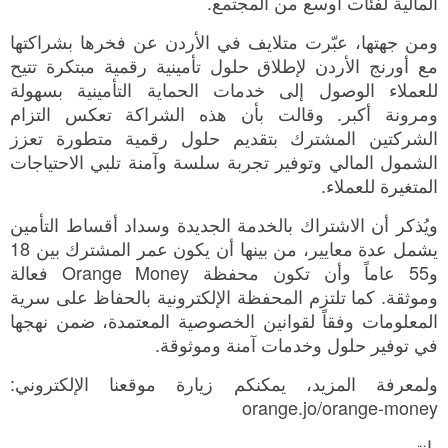
المالية لفئات أوسع من المجتمع.
ومن جهتها، عبّرت متلايف في الأردن عن فخرها بشراكتها
مع أورنج الأردن لإطلاق حلول تأمينية رقمية مبتكرة تتيح
للعملاء الوصول إلى خدمات الحماية التأمينية بسهولة
ومرونة أكبر. وقالت بأن هذه الشراكة تعكس التزام
الشركتين المشترك بتقديم حلول رقمية متطورة تعزز
الشمول المالي وتوفير تجربة سلسة وآمنة تلبي الاحتياجات
المتغيرة للعملاء.
ويُذكر أن الاشتراك بالخدمة الجديدة وسداد أقساط التأمين
يشمل عدة معايير، من بينها أن يكون عمر المشترك بين 18
و55 عاماً وأن تكون محفظة Orange Money فعالة
وموثقة. كما تلتزم المحفظة الإلكترونية بالحفاظ على سرية
المعلومات وفقاً لقوانين الخصوصية المعتمدة، ضمن نهجها
في توفير حلول وخدمات آمنة وموثوقة.
ولمعرفة المزيد، يمكنكم زيارة موقعنا الإلكتروني:
orange.jo/orange-money
-انتهى-