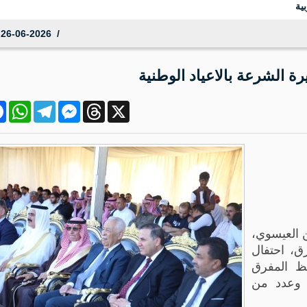
 لبرامجها الإنسانية
26-06-2026 08:04:54
 الشرعة بالاعياد الوطنية
ok
atsApp
Telegram
Messenger
Threads
X
 العيسوي،
ق، احتفال
فظ المفرق
 وعدد من