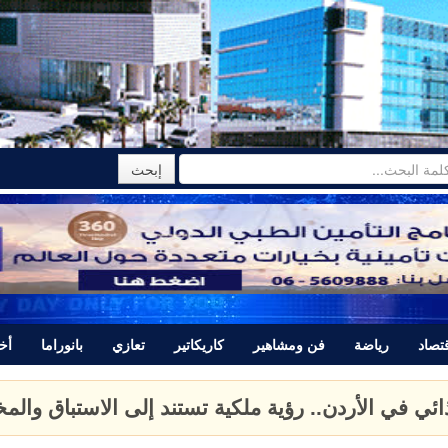
تصاد
رياضة
فن ومشاهير
كاريكاتير
تعازي
بانوراما
أخب
تتبرأ من المجرم ياسر اللحام الذي قتل نور برغل وتصدر