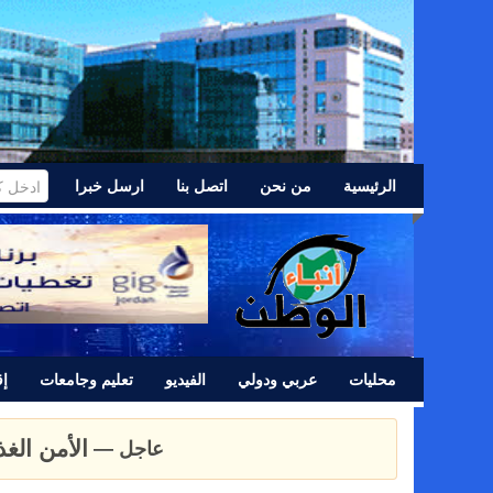
الرئيسية
من نحن
اتصل بنا
ارسل خبرا
محليات
عربي ودولي
الفيديو
تعليم وجامعات
إق
عشائر اللد 
عاجل —