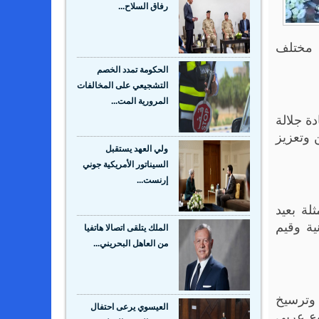
رفاق السلاح...
ي مختلف
الحكومة تمدد الخصم
التشجيعي على المخالفات
المرورية المت...
ة جلالة
 وتعزيز
ولي العهد يستقبل
السيناتور الأمريكية جوني
إرنست...
لة بعيد
ية وقيم
الملك يتلقى اتصالا هاتفيا
من العاهل البحريني...
 وترسيخ
العيسوي يرعى احتفال
وع عربي