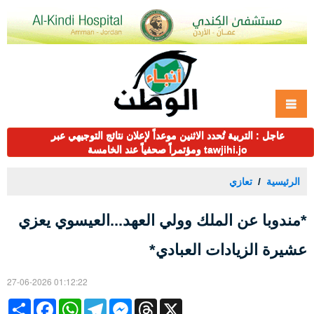
عاجل : التربية تُحدد الاثنين موعداً لإعلان نتائج التوجيهي عبر
tawjihi.jo ومؤتمراً صحفياً عند الخامسة
الرئيسية
تعازي
*مندوبا عن الملك وولي العهد...العيسوي يعزي
عشيرة الزيادات العبادي*
27-06-2026 01:12:22
Share
Facebook
WhatsApp
Telegram
Messenger
Threads
X