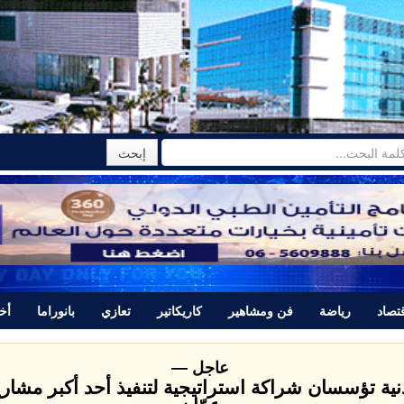
تصاد
رياضة
فن ومشاهير
كاريكاتير
تعازي
بانوراما
أخب
 لإعلان نتائج التوجيهي عبر tawjihi.jo ومؤتمراً صحفياً عند الخامسة