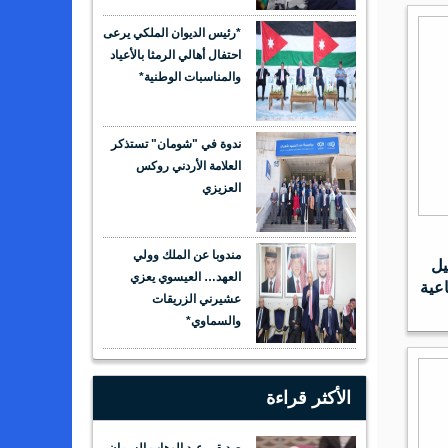
*رئيس الديوان الملكي يرعى
احتفال أهالي الرمثا بالأعياد
والمناسبات الوطنية*
ندوة في "شومان" تستذكر
العلامة الأردني روكس
العزيزي
مندوبا عن الملك وولي
يل
العهد… العيسوي يعزي
عية
عشيرني الزريقات
والسماوي*
الأكثر قراءة