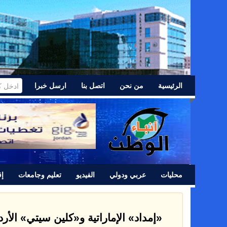
الرئيسية
من نحن
اتصل بنا
ارسل خبرا
محليات
عربي ودولي
الفيديو
تعليم وجامعات
إق
التربية تُحدد الاثنين موعداً
عاجل —