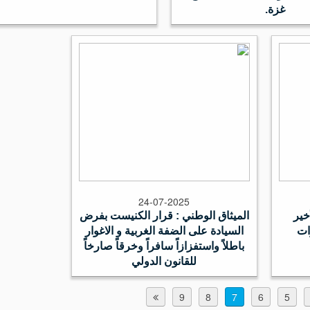
غزة.
24-07-2025
خير
الميثاق الوطني : قرار الكنيست بفرض
ات
السيادة على الضفة الغربية و الاغوار
باطلاً واستفزازاً سافراً وخرقاً صارخاً
للقانون الدولي
9
8
7
6
5