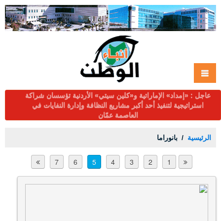
عاجل : التربية تُحدد الاثنين موعداً لإعلان نتائج التوجيهي عبر
tawjihi.jo ومؤتمراً صحفياً عند الخامسة
الرئيسية
بانوراما
7
6
5
4
3
2
1