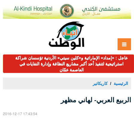
عاجل : «إمداد» الإماراتية و«كلين سيتي» الأردنية تؤسسان شراكة
استراتيجية لتنفيذ أحد أكبر مشاريع النظافة وإدارة النفايات في
العاصمة عمّان
الرئيسية
كاريكاتير
الربيع العربي- لهاني مظهر
2016-12-17 17:43:54