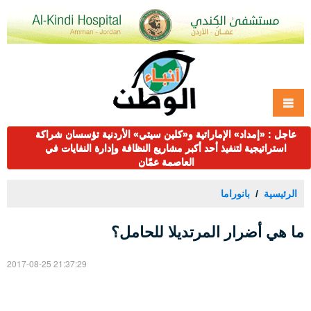
عاجل : «إمداد» الإماراتية و«كلين سيتي» الأردنية تؤسسان شراكة
استراتيجية لتنفيذ أحد أكبر مشاريع النظافة وإدارة النفايات في
العاصمة عمّان
الرئيسية
بانوراما
ما هي أضرار المرتديلا للحامل؟
2017-08-25 21:37:29