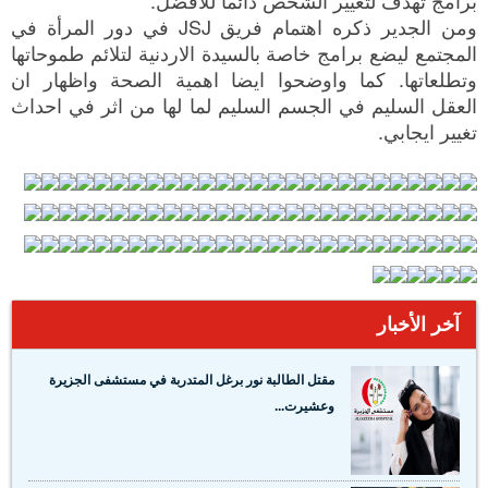
ومن الجدير ذكره اهتمام فريق JSJ في دور المرأة في
المجتمع ليضع برامج خاصة بالسيدة الاردنية لتلائم طموحاتها
وتطلعاتها. كما واوضحوا ايضا اهمية الصحة واظهار ان
العقل السليم في الجسم السليم لما لها من اثر في احداث
تغيير ايجابي.
آخر الأخبار
مقتل الطالبة نور برغل المتدربة في مستشفى الجزيرة
وعشيرت...