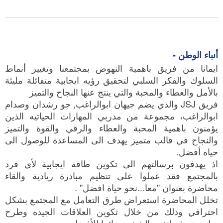
أنباء الوطن -
ايمانا من فريق باهمية النهوض بمجتمعنا وتغيير أنماط
السلوك والفكر السلبي لتحقيق رؤيه ايجابية متفائلة مليئة
بالأمل والعطاء والمحبة والتي ينتج عنها النجاح والتميز
فريق JSJ والذي يضم جيهان ابوالراغب, جو رشدان وصدام
ابوالراغب، مجموعة من مدربي المهارات الحياتيه الذين
يؤمنون باهمية المحبة والعطاء والرقي والقوة والتميز
والنجاح في قالب متميز يهدف الى المساعدة للوصول الى
حياه أفضل.
اذ يهدفون برسالتهم الى تكوين طاقة ايجابية لأي فرد
بالمجتمع فقد عملوا على تنظيم مبادرة ريادية والقاء
محاضرة بعنوان "معا...نحو حياة افضل" .
تخلل المحاضرة استعراض طرق التعامل مع المجتمع بشكل
احترافي وذلك من خلال تكوين العلاقات الجيده وطرح
برامج تهدف لتغيير الشخص دائما للأفضل.