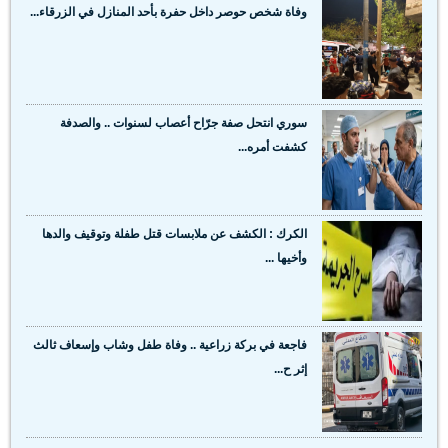
وفاة شخص حوصر داخل حفرة بأحد المنازل في الزرقاء...
سوري انتحل صفة جرّاح أعصاب لسنوات .. والصدفة
كشفت أمره...
الكرك : الكشف عن ملابسات قتل طفلة وتوقيف والدها
وأخيها ...
فاجعة في بركة زراعية .. وفاة طفل وشاب وإسعاف ثالث
إثر ح...