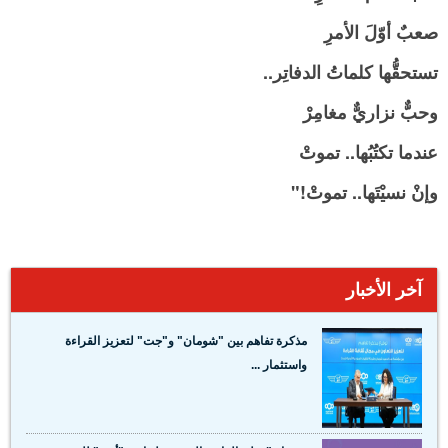
صعبٌ أوّلَ الأمرِ
تستحقُّها كلماتُ الدفاتِر..
وحبٌّ نزاريٌّ مغامِرْ
عندما تكتُبُها.. تموتْ
وإنْ نسيْتَها.. تموتْ!"
آخر الأخبار
مذكرة تفاهم بين "شومان" و"جت" لتعزيز القراءة
واستثمار ...