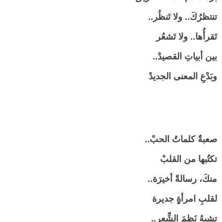
تنتظرُكَ.. ولا تَنظُر..
تَقرأُها.. ولا تَشعُر
بين أبياتِ القصيدْ..
وبَدْعِ المعنى الجديدْ
صعبةٌ كلماتُ الحبْ..
تكتُبها من القلبْ
منكَ، رسالةً أخيرَة..
لقلبِ امرأةٍ جديرة
تشبهُ نَظمَ الشِّعرِ..