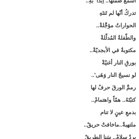
اسمعْ صَمتَها.. اِبدَأْ بهِ..
تدركُ أنّها لم تَنتَهِ
الحواراتُ مؤجَّلةْ..
والطّفلةُ المُدلّلةْ
مكتوبةٌ في الأبجديّةْ..
بورقِ النار أغنيّةْ
لو نسيجُ النار وَهَى'..
رممَّ الورقَ حرفٌ لها
كتبْتَهُ.. همّاً واهتمامْ..
بدمعِ عينٍ لا تنام
ملتهبةٌ..ماخافتْ حريقْ..
بردٌ سلامْ.. سَنا الطريقْ