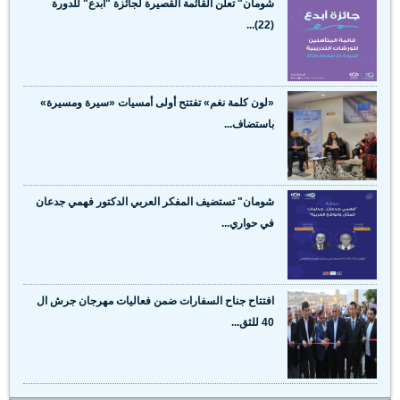
شومان" تعلن القائمة القصيرة لجائزة "أبدع" للدورة
(22)...
«لون كلمة نغم» تفتتح أولى أمسيات «سيرة ومسيرة»
باستضاف...
شومان" تستضيف المفكر العربي الدكتور فهمي جدعان
في حواري...
افتتاح جناح السفارات ضمن فعاليات مهرجان جرش ال
40 للثق...