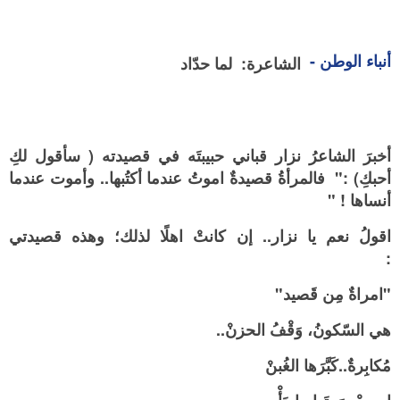
أنباء الوطن -
الشاعرة: لما حدّاد
أخبرَ الشاعرُ نزار قباني حبيبتَه في قصيدته ( سأقول لكِ
أحبكِ) :" فالمرأةُ قصيدةٌ اموتُ عندما أكتُبها.. وأموت عندما
أنساها ! "
اقولُ نعم يا نزار.. إن كانتْ اهلًا لذلك
؛
وهذه
قصيدتي
:
"امراةٌ مِن قَصيد"
هي السّكونُ، وَقْفُ الحزنْ..
مُكابِرةٌ..كَبَّرَها الغُبنْ