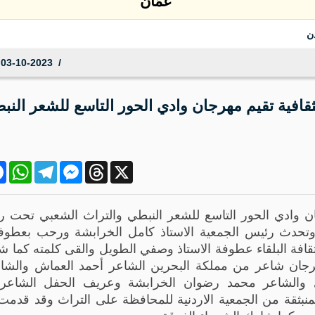
عمّان
ن
03-10-2023 11:11:21
قافية تقيم مهرجان وادي الحور التاسع للشعر النب
ok
atsApp
Telegram
Messenger
Threads
X
ن وادي الحور التاسع للشعر النبطي والتراث الشعبي تحت رع
 وتحدث رئيس الجمعية الاستاذ كامل الخرابشة ورحب بعطوف
افة البلقاء عطوفة الاستاذ وصفي الطويل والقى كلمته كما 
جان شاعر من مملكة البحرين الشاعر أحمد العماش والشاع
 والشاعر محمد رضوان الخرابشة وعريف الحفل الشاعرة 
لمنبثقة من الجمعية الاردنية للمحافظة على التراث وقد قد