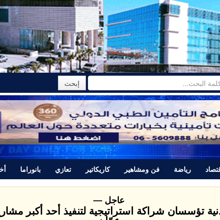
تصاد
رياضة
فن ومشاهير
كاريكاتير
تعازي
بانوراما
أخب
عاجل —
دنية تؤسسان شراكة استراتيجية لتنفيذ أحد أكبر مشاري