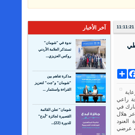
آخر الأخبار
ندوة في "شومان"
طي
تستذكر العلامة الأردني
روكس العزيزي...
Share
Facebo
Wh
مذكرة تفاهم بين
"شومان" و"جت" لتعزيز
القراءة واستثمار ...
اية
ة راعي
شارك في
شومان" تعلن القائمة
ر هلال
القصيرة لجائزة "أبدع"
العنود
للدورة (22)...
مت عرضي