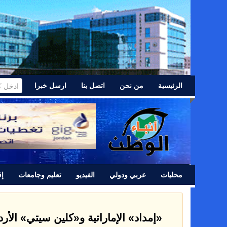
الرئيسية
من نحن
اتصل بنا
ارسل خبرا
محليات
عربي ودولي
الفيديو
تعليم وجامعات
إق
«إمداد» الإماراتية و«كلين سيتي» الأر