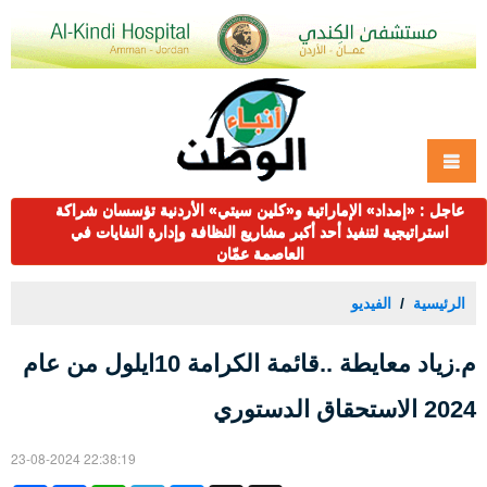
عاجل : «إمداد» الإماراتية و«كلين سيتي» الأردنية تؤسسان شراكة
استراتيجية لتنفيذ أحد أكبر مشاريع النظافة وإدارة النفايات في
العاصمة عمّان
الرئيسية
الفيديو
م.زياد معايطة ..قائمة الكرامة 10ايلول من عام
2024 الاستحقاق الدستوري
23-08-2024 22:38:19