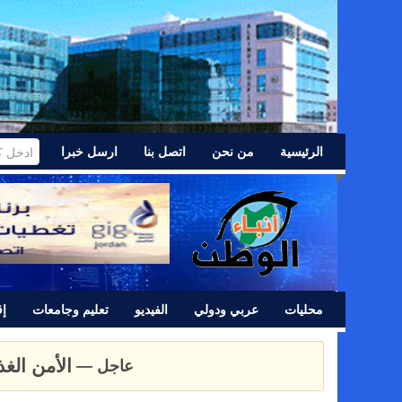
الرئيسية
من نحن
اتصل بنا
ارسل خبرا
محليات
عربي ودولي
الفيديو
تعليم وجامعات
إق
عشائر اللد 
عاجل —