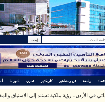
تصاد
رياضة
فن ومشاهير
كاريكاتير
تعازي
بانوراما
أخب
تتبرأ من المجرم ياسر اللحام الذي قتل نور برغل وتصدر