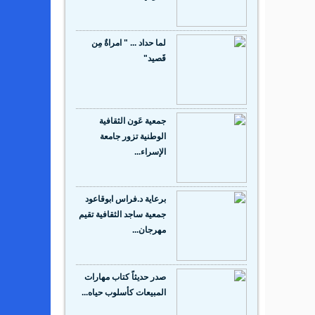
لما حداد ... " امراةٌ مِن
قَصيد"
جمعية عَون الثقافية
الوطنية تزور جامعة
الإسراء...
برعاية د.فراس ابوقاعود
جمعية ساجد الثقافية تقيم
مهرجان...
صدر حديثاً كتاب مهارات
المبيعات كأسلوب حياه...