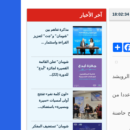
آخر الأخبار
مذكرة تفاهم بين
"شومان" و"جت" لتعزيز
القراءة واستثمار ...
Share
Facebo
Wh
شومان" تعلن القائمة
القصيرة لجائزة "أبدع"
 الرويشد
للدورة (22)...
عددا من
«لون كلمة نغم» تفتتح
أولى أمسيات «سيرة
ومسيرة» باستضاف...
ح حاضنة
شومان" تستضيف المفكر