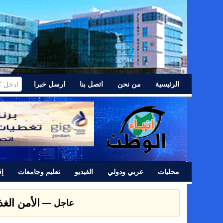
الرئيسية
من نحن
اتصل بنا
ارسل خبرا
محليات
عربي ودولي
الفيديو
تعليم وجامعات
إق
الأمن الغ
عاجل —