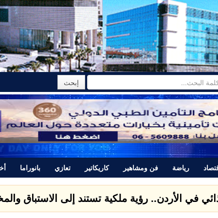
تصاد
رياضة
فن ومشاهير
كاريكاتير
تعازي
بانوراما
أخب
ذائي في الأردن.. رؤية ملكية تستند إلى الاستباق وال