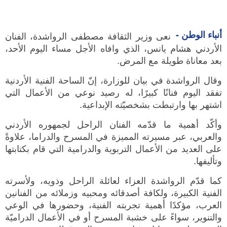
أنباء الوطن -
نعى وزير الثقافة مصطفى الرواشدة، الفنان
الأردني هشام يانس، الذي وافاه الأجل مساء اليوم الأحد،
بعد معاناة طويلة مع المرض.
وقال الرواشدة في بيان للوزارة، إنّ الساحة الفنية الأردنية
تفقد اليوم فنانًا كبيرًا، له رصيد نوعي من الأعمال التي
اشتهر بها وارتبطت بشخصيّته الإبداعية.
وأكّد أهمية ما قدّمه الفنان الراحل لجمهوره الأردني
والعربي، عبر مسيرته المميزة في المسرح والدراما، علاوةً
على العديد من الأعمال التربوية والدرامية التي قام بكتابتها
وتأليفها.
كما قدّم الرواشدة العزاء لعائلة الراحل وذويه، ولأسرته
الفنية الكبيرة، ولكافة أصدقائه ومحبيه وزملائه من الفنانين
العرب، مؤكدًا أهمية تجربته الفنية، وحضورها في الوعي
والتنوير، سواءً على خشبة المسرح أو في الأعمال الدراميّة