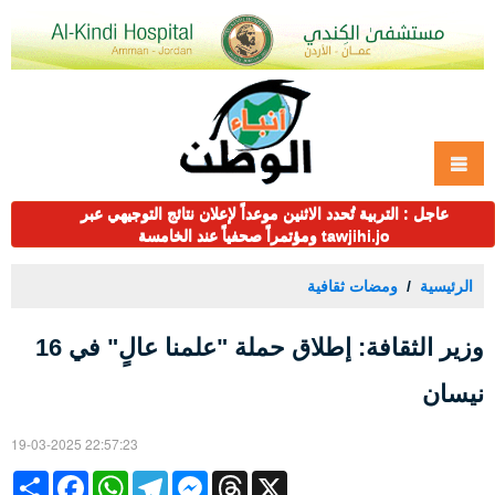
عاجل : التربية تُحدد الاثنين موعداً لإعلان نتائج التوجيهي عبر
tawjihi.jo ومؤتمراً صحفياً عند الخامسة
الرئيسية
ومضات ثقافية
وزير الثقافة: إطلاق حملة "علمنا عالٍ" في 16
نيسان
19-03-2025 22:57:23
Share
Facebook
WhatsApp
Telegram
Messenger
Threads
X