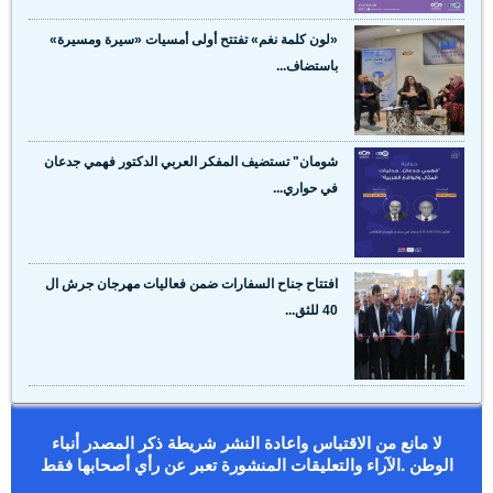
«لون كلمة نغم» تفتتح أولى أمسيات «سيرة ومسيرة»
باستضاف...
شومان" تستضيف المفكر العربي الدكتور فهمي جدعان
في حواري...
افتتاح جناح السفارات ضمن فعاليات مهرجان جرش ال
40 للثق...
لا مانع من الاقتباس واعادة النشر شريطة ذكر المصدر أنباء
الوطن .الآراء والتعليقات المنشورة تعبر عن رأي أصحابها فقط