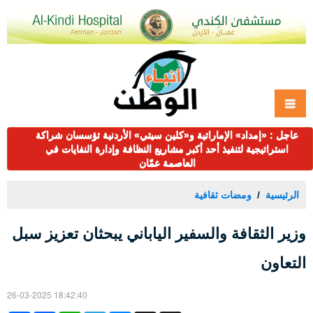
عاجل : «إمداد» الإماراتية و«كلين سيتي» الأردنية تؤسسان شراكة
استراتيجية لتنفيذ أحد أكبر مشاريع النظافة وإدارة النفايات في
العاصمة عمّان
الرئيسية
ومضات ثقافية
وزير الثقافة والسفير الياباني يبحثان تعزيز سبل
التعاون
26-03-2025 18:42:40